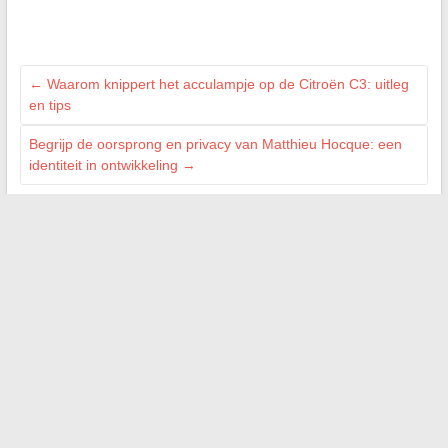
←
Waarom knippert het acculampje op de Citroën C3: uitleg
en tips
Begrijp de oorsprong en privacy van Matthieu Hocque: een
identiteit in ontwikkeling
→
Zoeken
AILLEURS SUR LE WEB :
deminov.fr
cc-isle-cremieu.fr