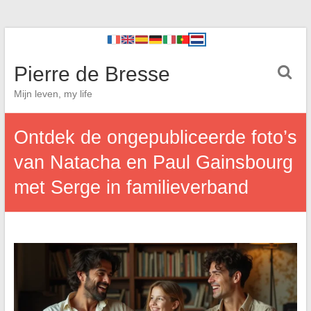
Pierre de Bresse
Mijn leven, my life
Ontdek de ongepubliceerde foto’s
van Natacha en Paul Gainsbourg
met Serge in familieverband