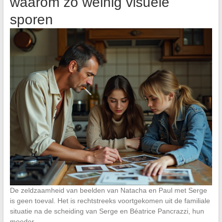
waarom zo weinig visuele
sporen
De zeldzaamheid van beelden van Natacha en Paul met Serge
is geen toeval. Het is rechtstreeks voortgekomen uit de familiale
situatie na de scheiding van Serge en Béatrice Pancrazzi, hun
moeder.