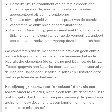
De werkelijke zeldzaamheid van de foto’s creëert een
kunstmatige waarde, elke herpublicatie kan worden
gepresenteerd als een herontdekking
De totale afwezigheid van een uitspraak van de betrokkenen
voorkomt elke ontkenning of contextualisering
De naam Gainsbourg, geassocieerd met Charlotte, Jane
Birkin en de mythologie van de rue de Verneuil, garandeert
een constante zoekvolume waarop deze inhoud zich hecht
We constateren dat de meest recente artikelen geen enkele
nieuwe fotografische bron citeren. Ze hernemen bekende
biografische elementen (de scheiding met Béatrice, de bijnaam
“Totote” gegeven aan Natacha door haar vader, het voorval van
de klap aan Dalida door Béatrice in Tokio) en illustreren deze
met ongedateerde archiefbeelden.
Het bijvoeglijk naamwoord “onbekend” dient als een
redactioneel lokmiddel
, niet als een feitelijke descriptor. Deze
praktijk, gebruikelijk in de online pers, vervaagt de grens tussen
archief en nieuw document, tussen familiet herinnering en
commerciële mise-en-scène.