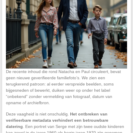
De recente inhoud die rond Natacha en Paul circuleert, bevat
geen nieuwe geverifieerde familiefoto’s. We zien een
terugkerend patroon: al eerder verspreide beelden, soms
bijgesneden of bewerkt, duiken weer op onder het label
“onbekend” zonder vermelding van fotograaf, datum van
opname of archiefbron.
Deze vaagheid is niet onschuldig.
Het ontbreken van
verifieerbare metadata verhindert een betrouwbare
datering
. Een portret van Serge met zijn twee oudste kinderen
kan zowel in de jaren 1960 als begin jaren 1970 zijn genomen,