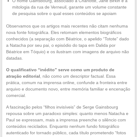
O nome Gainsbourg, associado a Charlotte, Jane Birkin e à
mitologia da rua de Verneuil, garante um volume constante
de pesquisa sobre o qual esses conteúdos se apoiam
Observamos que os artigos mais recentes não citam nenhuma
nova fonte fotográfica. Eles retomam elementos biográficos
conhecidos (a separação com Béatrice, o apelido “Totote” dado
a Natacha por seu pai, o episódio do tapa em Dalida por
Béatrice em Tóquio) e os ilustram com imagens de arquivo não
datadas.
O qualificativo “inédito” serve como um produto de
atração editorial
, não como um descriptor factual. Essa
prática, comum na imprensa online, confunde a fronteira entre
arquivo e documento novo, entre memória familiar e encenação
comercial.
A fascinação pelos “filhos invisíveis” de Serge Gainsbourg
repousa sobre um paradoxo simples: quanto menos Natacha e
Paul se expressam, mais a imprensa preenche o silêncio com
conteúdos reciclados. Enquanto nenhum fundo fotográfico
autenticado for tornado público, cada título prometendo “fotos