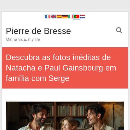
Pierre de Bresse
Minha vida, my life
Descubra as fotos inéditas de
Natacha e Paul Gainsbourg em
família com Serge