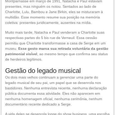
Montparnasse em março de 1991, Natacha e Paul estavam
presentes, mas ninguém os notou. Sentados ao lado de
Charlotte, Lulu, Bambou e Jane Birkin, eles se misturaram à
multidão. Esse momento resume sua posição na memória
coletiva: presentes juridicamente, ausentes na mídia.
Muito mais tarde, Natacha e Paul venderam a Charlotte suas
respectivas partes do 5 bis rue de Verneuil. Essa cessão
permitiu que Charlotte transformasse a casa de Serge em um
museu.
Esse gesto marca sua retirada voluntária da gestão
patrimonial visível
, ao mesmo tempo que confirma seu status
de herdeiros legítimos.
Gestão do legado musical
Os dois mais velhos continuam a gerenciar uma parte do
legado musical de seu pai, um papel que se desenrola nos
bastidores. Nenhuma entrevista recente, nenhuma declaração
pública documenta essa atividade. Eles não aparecem em
nenhuma homenagem oficial, nenhuma cerimônia, nenhum
documentário recente dedicado a Serge.
A vida deles se desenrola longe do show business, uma escolha