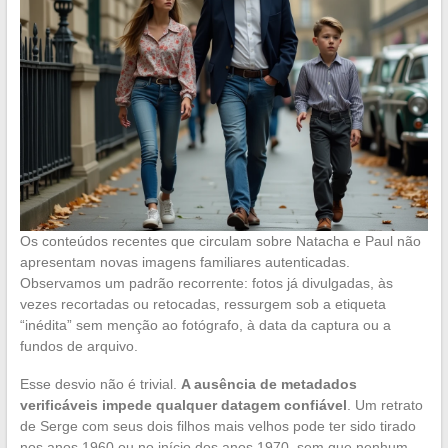
Os conteúdos recentes que circulam sobre Natacha e Paul não
apresentam novas imagens familiares autenticadas.
Observamos um padrão recorrente: fotos já divulgadas, às
vezes recortadas ou retocadas, ressurgem sob a etiqueta
“inédita” sem menção ao fotógrafo, à data da captura ou a
fundos de arquivo.
Esse desvio não é trivial.
A ausência de metadados
verificáveis impede qualquer datagem confiável
. Um retrato
de Serge com seus dois filhos mais velhos pode ter sido tirado
nos anos 1960 ou no início dos anos 1970, sem que nenhum