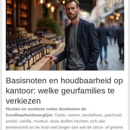
Basisnoten en houdbaarheid op
kantoor: welke geurfamilies te
verkiezen
Houten en oosterse noten domineren de
houdbaarheidsranglijst.
Ceder, vetiver, sandelhout, patchouli,
amber, vanille, muskus: deze stoffen hechten zich aan
textielvezels en de huid veel langer dan wat de citrus- of groene