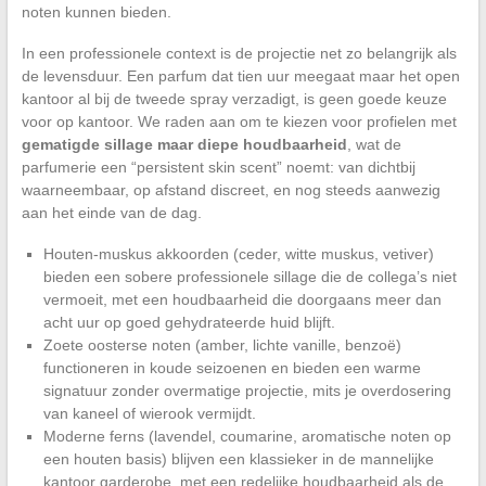
noten kunnen bieden.
In een professionele context is de projectie net zo belangrijk als
de levensduur. Een parfum dat tien uur meegaat maar het open
kantoor al bij de tweede spray verzadigt, is geen goede keuze
voor op kantoor. We raden aan om te kiezen voor profielen met
gematigde sillage maar diepe houdbaarheid
, wat de
parfumerie een “persistent skin scent” noemt: van dichtbij
waarneembaar, op afstand discreet, en nog steeds aanwezig
aan het einde van de dag.
Houten-muskus akkoorden (ceder, witte muskus, vetiver)
bieden een sobere professionele sillage die de collega’s niet
vermoeit, met een houdbaarheid die doorgaans meer dan
acht uur op goed gehydrateerde huid blijft.
Zoete oosterse noten (amber, lichte vanille, benzoë)
functioneren in koude seizoenen en bieden een warme
signatuur zonder overmatige projectie, mits je overdosering
van kaneel of wierook vermijdt.
Moderne ferns (lavendel, coumarine, aromatische noten op
een houten basis) blijven een klassieker in de mannelijke
kantoor garderobe, met een redelijke houdbaarheid als de