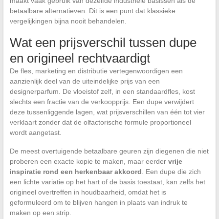
maakt vaak gebruik van dezelfde industriële basissen als de
betaalbare alternatieven. Dit is een punt dat klassieke
vergelijkingen bijna nooit behandelen.
Wat een prijsverschil tussen dupe
en origineel rechtvaardigt
De fles, marketing en distributie vertegenwoordigen een
aanzienlijk deel van de uiteindelijke prijs van een
designerparfum. De vloeistof zelf, in een standaardfles, kost
slechts een fractie van de verkoopprijs. Een dupe verwijdert
deze tussenliggende lagen, wat prijsverschillen van één tot vier
verklaart zonder dat de olfactorische formule proportioneel
wordt aangetast.
De meest overtuigende betaalbare geuren zijn diegenen die niet
proberen een exacte kopie te maken, maar eerder
vrije
inspiratie rond een herkenbaar akkoord
. Een dupe die zich
een lichte variatie op het hart of de basis toestaat, kan zelfs het
origineel overtreffen in houdbaarheid, omdat het is
geformuleerd om te blijven hangen in plaats van indruk te
maken op een strip.