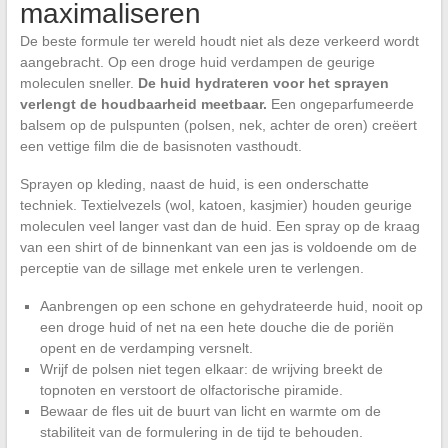
maximaliseren
De beste formule ter wereld houdt niet als deze verkeerd wordt
aangebracht. Op een droge huid verdampen de geurige
moleculen sneller.
De huid hydrateren voor het sprayen
verlengt de houdbaarheid meetbaar.
Een ongeparfumeerde
balsem op de pulspunten (polsen, nek, achter de oren) creëert
een vettige film die de basisnoten vasthoudt.
Sprayen op kleding, naast de huid, is een onderschatte
techniek. Textielvezels (wol, katoen, kasjmier) houden geurige
moleculen veel langer vast dan de huid. Een spray op de kraag
van een shirt of de binnenkant van een jas is voldoende om de
perceptie van de sillage met enkele uren te verlengen.
Aanbrengen op een schone en gehydrateerde huid, nooit op
een droge huid of net na een hete douche die de poriën
opent en de verdamping versnelt.
Wrijf de polsen niet tegen elkaar: de wrijving breekt de
topnoten en verstoort de olfactorische piramide.
Bewaar de fles uit de buurt van licht en warmte om de
stabiliteit van de formulering in de tijd te behouden.