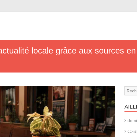
’actualité locale grâce aux sources en 
AILL
demi
cc-is