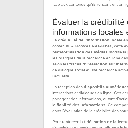
face aux contenus qu’ils rencontrent en li
Évaluer la crédibilité 
informations locales 
La
crédibilité de l’information locale
en 
contenus. À Montceau-les-Mines, cette éva
plateformisation des médias
modifie la 
les pratiques de la recherche en ligne des
selon les
traces d’interaction sur Intern
de dialogue social et une recherche act
l’actualité.
La réception des
dispositifs numérique
interactions et dialogues en ligne. Ces d
partagent des informations, autant d’actio
la
fiabilité des informations
. Ce compor
dans l’évaluation de la crédibilité des sou
Pour renforcer la
fidélisation de la lect
s’emploient à développer un
ciblage inf