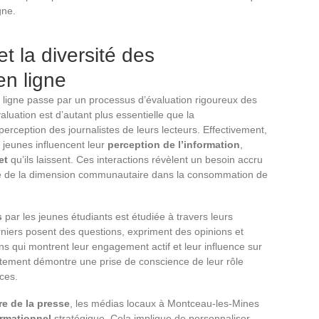
gne.
et la diversité des
en ligne
ligne passe par un processus d’évaluation rigoureux des
luation est d’autant plus essentielle que la
perception des journalistes de leurs lecteurs. Effectivement,
 jeunes influencent leur
perception de l’information
,
et
qu’ils laissent. Ces interactions révèlent un besoin accru
ive de la dimension communautaire dans la consommation de
s
par les jeunes étudiants est étudiée à travers leurs
erniers posent des questions, expriment des opinions et
ns qui montrent leur engagement actif et leur influence sur
tement démontre une prise de conscience de leur rôle
rces.
ure de la presse
, les médias locaux à Montceau-les-Mines
ormationnel
stratégique. Cela implique de personnaliser