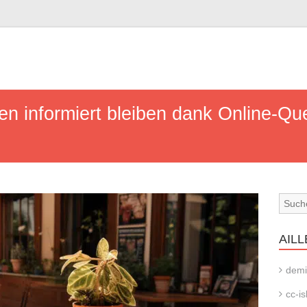
en informiert bleiben dank Online-Quel
AILL
demi
cc-is