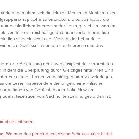
stärken, bemühen sich die lokalen Medien in Montceau-les-
elgruppenansprache
zu entwickeln. Dies beinhaltet, die
 unterschiedlichen Interessen der Leser gerecht zu werden,
pektiven für eine reichhaltige und nuancierte Information
en Medien spiegelt sich in der Vielzahl der behandelten
ider, ein Schlüsselfaktor, um das Interesse und das
toren zur Beurteilung der Zuverlässigkeit der verbreiteten
r, in dem die Überprüfung durch Gleichgesinnte ihren Sinn
it der berichteten Fakten zu bestätigen oder zu widerlegen.
ss die Leser, insbesondere die jungen, eine kritische
Informationen von Gerüchten oder Fake News zu
gitalen Rezeption
von Nachrichten zentral geworden ist.
imative Leitfaden
one: Wo man das perfekte technische Schmuckstück findet