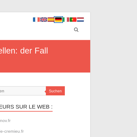
len: der Fall
Suchen
EURS SUR LE WEB :
nov.fr
le-cremieu.fr