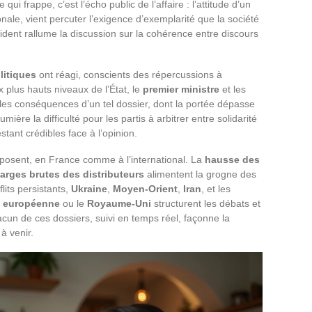
e qui frappe, c’est l’écho public de l’affaire : l’attitude d’un
onale, vient percuter l’exigence d’exemplarité que la société
ident rallume la discussion sur la cohérence entre discours
litiques
ont réagi, conscients des répercussions à
 plus hauts niveaux de l’État, le
premier ministre
et les
 les conséquences d’un tel dossier, dont la portée dépasse
mière la difficulté pour les partis à arbitrer entre solidarité
stant crédibles face à l’opinion.
posent, en France comme à l’international. La
hausse des
arges brutes des distributeurs
alimentent la grogne des
lits persistants,
Ukraine
,
Moyen-Orient
,
Iran
, et les
 européenne
ou le
Royaume-Uni
structurent les débats et
acun de ces dossiers, suivi en temps réel, façonne la
à venir.