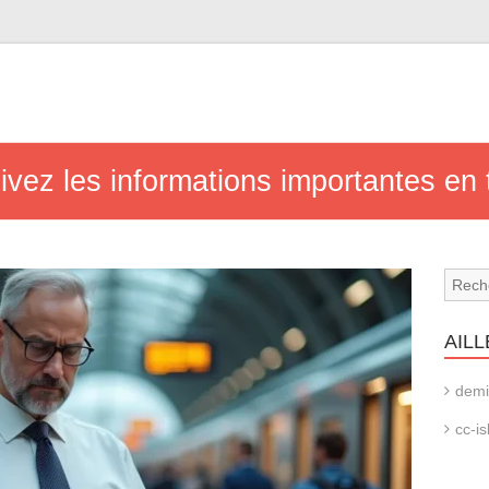
suivez les informations importantes en
AILL
demi
cc-is