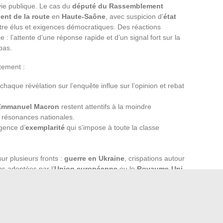
vie publique. Le cas du
député du Rassemblement
ent de la route
en
Haute-Saône
, avec suspicion d’
état
ntre élus et exigences démocratiques. Des réactions
: l’attente d’une réponse rapide et d’un signal fort sur la
 pas.
tement :
haque révélation sur l’enquête influe sur l’opinion et rebat
Emmanuel Macron
restent attentifs à la moindre
 résonances nationales.
gence d’
exemplarité
qui s’impose à toute la classe
sur plusieurs fronts :
guerre en Ukraine
, crispations autour
ns adoptées par l’
Union européenne
ou le
Royaume-Uni
et soulèvent des interrogations sur la sécurité, la stabilité
ité
. Les citoyens européens suivent ces évolutions de près,
basculer à tout moment.
mportantes en temps réel
» sur www.infosdujour.net se