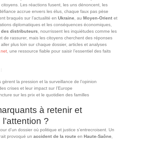
 citoyens. Les réactions fusent, les uns dénoncent, les
défiance accrue envers les élus, chaque faux pas pèse
tent braqués sur l’actualité en
Ukraine
, au
Moyen-Orient
et
ractations diplomatiques et les conséquences économiques,
des distributeurs
, nourrissent les inquiétudes comme les
t de rassurer, mais les citoyens cherchent des réponses
 aller plus loin sur chaque dossier, articles et analyses
.net
, une ressource fiable pour saisir l’essentiel des faits
:
 gèrent la pression et la surveillance de l’opinion
es crises et leur impact sur l’Europe
cture sur les prix et le quotidien des familles
marquants à retenir et
 l’attention ?
utour d’un dossier où politique et justice s’entrecroisent. Un
ait provoqué un
accident de la route
en
Haute-Saône
,