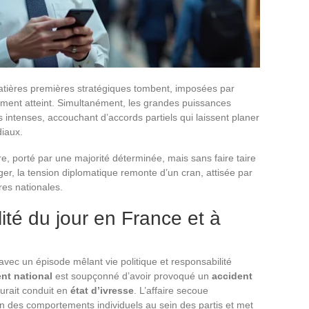
matières premières stratégiques tombent, imposées par
ment atteint. Simultanément, les grandes puissances
 intenses, accouchant d’accords partiels qui laissent planer
diaux.
ère, porté par une majorité déterminée, mais sans faire taire
nger, la tension diplomatique remonte d’un cran, attisée par
res nationales.
lité du jour en France et à
avec un épisode mêlant vie politique et responsabilité
t national
est soupçonné d’avoir provoqué un
accident
 aurait conduit en
état d’ivresse
. L’affaire secoue
on des comportements individuels au sein des partis et met