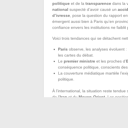
politique
et de la
transparence
dans la 
national
suspecté d’avoir causé un
accid
d’ivresse
, pose la question du rapport e
émergent aussi bien à Paris qu’en province 
confiance envers les institutions ne faiblit
Voici trois tendances qui se détachent net
Paris
observe, les analyses évoluent : c
les cartes du débat.
Le
premier ministre
et les proches d’
conséquence politique, conscients des
La couverture médiatique martèle l’exi
politique.
À l’international, la situation reste tendue 
de l’
Iran
et du
Moyen-Orient
. Les positio
résonnent bien au-delà de leurs frontières 
et la réponse aux
crimes contre l’human
conscients que l’équilibre régional peut 
La rubrique «
suivez les informations i