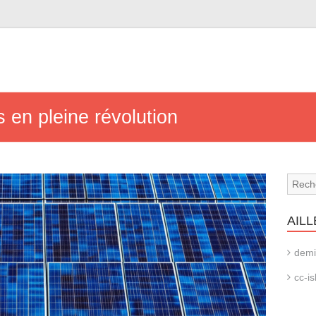
 en pleine révolution
AILL
demi
cc-is