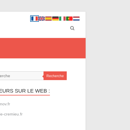
Recherche
EURS SUR LE WEB :
nov.fr
le-cremieu.fr