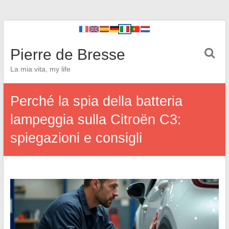
Pierre de Bresse
La mia vita, my life
Perché la spia della batteria
lampeggia sulla Citroën C3:
spiegazioni e consigli