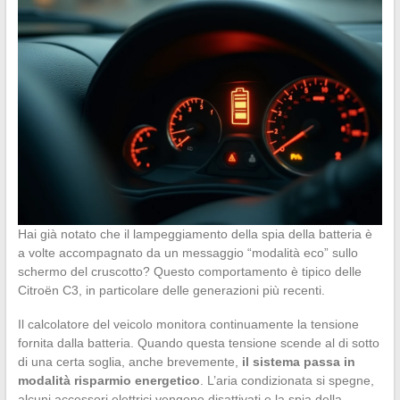
Hai già notato che il lampeggiamento della spia della batteria è
a volte accompagnato da un messaggio “modalità eco” sullo
schermo del cruscotto? Questo comportamento è tipico delle
Citroën C3, in particolare delle generazioni più recenti.
Il calcolatore del veicolo monitora continuamente la tensione
fornita dalla batteria. Quando questa tensione scende al di sotto
di una certa soglia, anche brevemente,
il sistema passa in
modalità risparmio energetico
. L’aria condizionata si spegne,
alcuni accessori elettrici vengono disattivati e la spia della