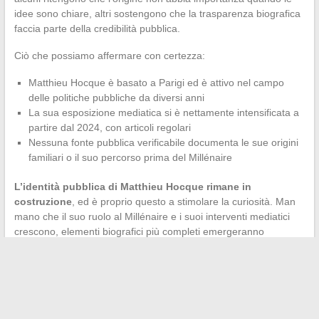
idee sono chiare, altri sostengono che la trasparenza biografica
faccia parte della credibilità pubblica.
Ciò che possiamo affermare con certezza:
Matthieu Hocque è basato a Parigi ed è attivo nel campo
delle politiche pubbliche da diversi anni
La sua esposizione mediatica si è nettamente intensificata a
partire dal 2024, con articoli regolari
Nessuna fonte pubblica verificabile documenta le sue origini
familiari o il suo percorso prima del Millénaire
L’identità pubblica di Matthieu Hocque rimane in
costruzione
, ed è proprio questo a stimolare la curiosità. Man
mano che il suo ruolo al Millénaire e i suoi interventi mediatici
crescono, elementi biografici più completi emergeranno
probabilmente. Per ora, abbiamo solo la parte visibile: un profilo
intellettuale coerente, volutamente distaccato dalla sua storia
personale.