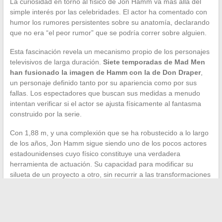
La curiosidad en torno al físico de Jon Hamm va más allá del
simple interés por las celebridades. El actor ha comentado con
humor los rumores persistentes sobre su anatomía, declarando
que no era “el peor rumor” que se podría correr sobre alguien.
Esta fascinación revela un mecanismo propio de los personajes
televisivos de larga duración.
Siete temporadas de Mad Men
han fusionado la imagen de Hamm con la de Don Draper
,
un personaje definido tanto por su apariencia como por sus
fallas. Los espectadores que buscan sus medidas a menudo
intentan verificar si el actor se ajusta físicamente al fantasma
construido por la serie.
Con 1,88 m, y una complexión que se ha robustecido a lo largo
de los años, Jon Hamm sigue siendo uno de los pocos actores
estadounidenses cuyo físico constituye una verdadera
herramienta de actuación. Su capacidad para modificar su
silueta de un proyecto a otro, sin recurrir a las transformaciones
extremas de un Christian Bale, demuestra un enfoque
pragmático de la profesión, donde el cuerpo sirve al papel sin
convertirse nunca en el tema principal.