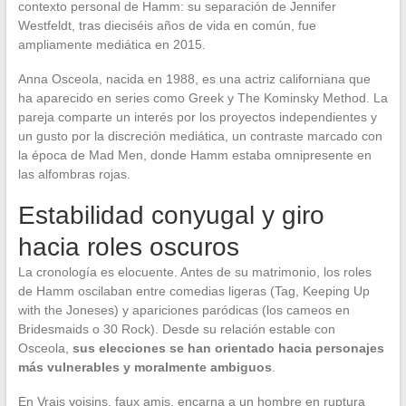
contexto personal de Hamm: su separación de Jennifer
Westfeldt, tras dieciséis años de vida en común, fue
ampliamente mediática en 2015.
Anna Osceola, nacida en 1988, es una actriz californiana que
ha aparecido en series como Greek y The Kominsky Method. La
pareja comparte un interés por los proyectos independientes y
un gusto por la discreción mediática, un contraste marcado con
la época de Mad Men, donde Hamm estaba omnipresente en
las alfombras rojas.
Estabilidad conyugal y giro
hacia roles oscuros
La cronología es elocuente. Antes de su matrimonio, los roles
de Hamm oscilaban entre comedias ligeras (Tag, Keeping Up
with the Joneses) y apariciones paródicas (los cameos en
Bridesmaids o 30 Rock). Desde su relación estable con
Osceola,
sus elecciones se han orientado hacia personajes
más vulnerables y moralmente ambiguos
.
En Vrais voisins, faux amis, encarna a un hombre en ruptura