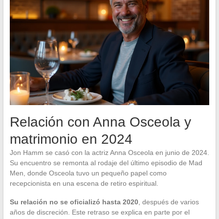
Relación con Anna Osceola y
matrimonio en 2024
Jon Hamm se casó con la actriz Anna Osceola en junio de 2024.
Su encuentro se remonta al rodaje del último episodio de Mad
Men, donde Osceola tuvo un pequeño papel como
recepcionista en una escena de retiro espiritual.
Su relación no se oficializó hasta 2020
, después de varios
años de discreción. Este retraso se explica en parte por el