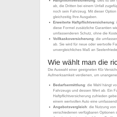
Haftpflichtversicherung
: dies ist de
ab, die Dritten bei einem Unfall zugef
noch sein Fahrzeug. Mit dieser Optio
gleichzeitig Ihre Ausgaben.
Erweiterte Haftpflichtversicherung
:
diese Formel zusätzliche Garantien wie
umfassenderen Schutz, ohne die Koste
Vollkaskoversicherung
: die umfasse
ab. Sie wird für neue oder wertvolle Fa
unvergleichliches Maß an Seelenfriede
Wie wählt man die ri
Die Auswahl einer geeigneten Kfz-Versich
Aufmerksamkeit verdienen, um unangen
Bedarfsermittlung
: die Wahl hängt vo
Fahrzeugs und dessen Wert ab. Ein Fah
Haftpflichtversicherung zufrieden geb
einem wertvollen Auto eine umfassen
Angebotsvergleich
: die Nutzung von
verschiedenen verfügbaren Optionen schn