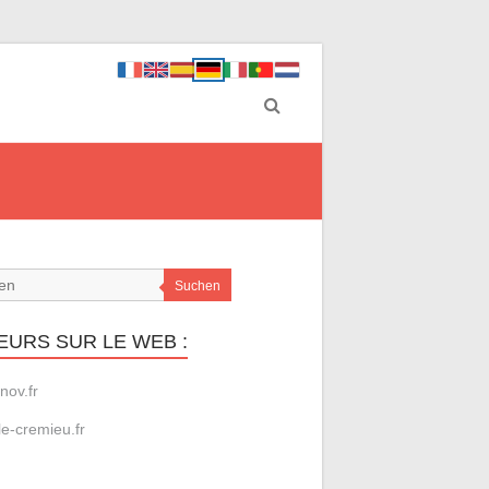
Suchen
EURS SUR LE WEB :
nov.fr
le-cremieu.fr