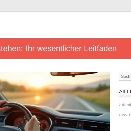
tehen: Ihr wesentlicher Leitfaden
AILL
demi
cc-is