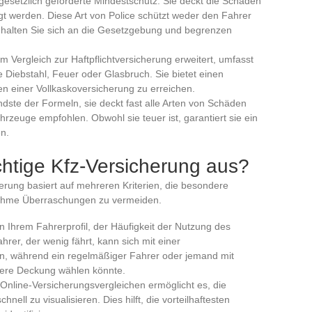
r gesetzlich geforderte Mindestschutz. Sie deckt die Schäden
ügt werden. Diese Art von Police schützt weder den Fahrer
n halten Sie sich an die Gesetzgebung und begrenzen
 im Vergleich zur Haftpflichtversicherung erweitert, umfasst
 Diebstahl, Feuer oder Glasbruch. Sie bietet einen
n einer Vollkaskoversicherung zu erreichen.
ndste der Formeln, sie deckt fast alle Arten von Schäden
hrzeuge empfohlen. Obwohl sie teuer ist, garantiert sie ein
n.
chtige Kfz-Versicherung aus?
erung basiert auf mehreren Kriterien, die besondere
ehme Überraschungen zu vermeiden.
n Ihrem Fahrerprofil, der Häufigkeit der Nutzung des
rer, der wenig fährt, kann sich mit einer
en, während ein regelmäßiger Fahrer oder jemand mit
dere Deckung wählen könnte.
 Online-Versicherungsvergleichen ermöglicht es, die
ell zu visualisieren. Dies hilft, die vorteilhaftesten