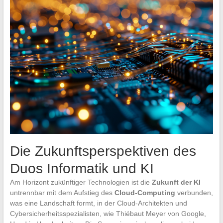
Die Zukunftsperspektiven des
Duos Informatik und KI
Am Horizont zukünftiger Technologien ist die
Zukunft der KI
untrennbar mit dem Aufstieg des
Cloud-Computing
verbunden,
was eine Landschaft formt, in der Cloud-Architekten und
Cybersicherheitsspezialisten, wie Thiébaut Meyer von Google,