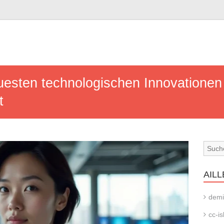
uesten technologischen Innovationen
t
AILL
demi
cc-is