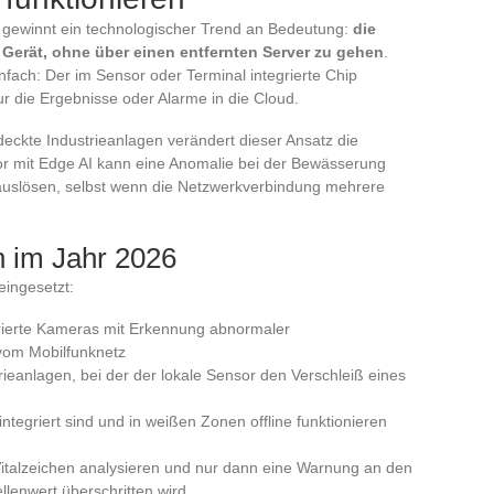
t gewinnt ein technologischer Trend an Bedeutung:
die
 Gerät, ohne über einen entfernten Server zu gehen
.
nfach: Der im Sensor oder Terminal integrierte Chip
ur die Ergebnisse oder Alarme in die Cloud.
deckte Industrieanlagen verändert dieser Ansatz die
nsor mit Edge AI kann eine Anomalie bei der Bewässerung
uslösen, selbst wenn die Netzwerkverbindung mehrere
 im Jahr 2026
eingesetzt:
ierte Kameras mit Erkennung abnormaler
vom Mobilfunknetz
trieanlagen, bei der der lokale Sensor den Verschleiß eines
ntegriert sind und in weißen Zonen offline funktionieren
Vitalzeichen analysieren und nur dann eine Warnung an den
llenwert überschritten wird