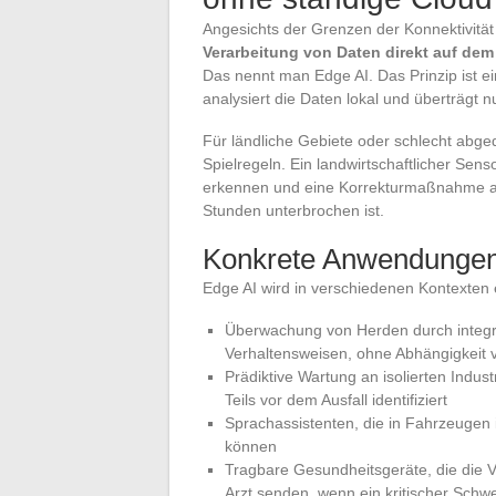
Angesichts der Grenzen der Konnektivitä
Verarbeitung von Daten direkt auf dem
Das nennt man Edge AI. Das Prinzip ist ei
analysiert die Daten lokal und überträgt n
Für ländliche Gebiete oder schlecht abge
Spielregeln. Ein landwirtschaftlicher Se
erkennen und eine Korrekturmaßnahme a
Stunden unterbrochen ist.
Konkrete Anwendungen
Edge AI wird in verschiedenen Kontexten 
Überwachung von Herden durch integr
Verhaltensweisen, ohne Abhängigkeit 
Prädiktive Wartung an isolierten Indus
Teils vor dem Ausfall identifiziert
Sprachassistenten, die in Fahrzeugen i
können
Tragbare Gesundheitsgeräte, die die 
Arzt senden, wenn ein kritischer Schwe