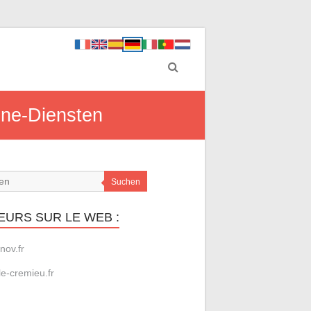
line-Diensten
Suchen
EURS SUR LE WEB :
nov.fr
le-cremieu.fr