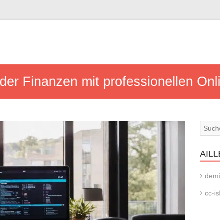
 der Finanzen mit professionellen On
AILL
demi
cc-is