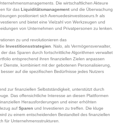
Unternehmensmanagements. Die wirtschaftlichen Akteure
en für das
Liquiditätsmanagement
und die Überwachung
ösungen positioniert sich Avenuedesinvestisseurs.fr als
vestieren und bietet eine Vielzahl von Werkzeugen und
cheidungen von Unternehmen und Privatpersonen zu lenken.
tionen zu und revolutionieren das
die
Investitionsstrategien
. Nalo, als Vermögensverwalter,
n der das Sparen durch fortschrittliche Algorithmen verwaltet
rtfolio entsprechend ihren finanziellen Zielen anpassen
r Dienste, kombiniert mit der gebotenen Personalisierung,
esser auf die spezifischen Bedürfnisse jedes Nutzers
end zur finanziellen Selbstständigkeit, unterstützt durch
ge. Das offensichtliche Interesse an diesen Plattformen
finanziellen Herausforderungen und einer erhöhten
 Bezug auf
Sparen
und Investieren zu treffen. Die kluge
wird zu einem entscheidenden Bestandteil des finanziellen
uch für Unternehmensstrukturen.