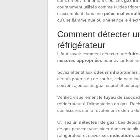
dans un environnement clos. Les
gaz in
couramment utilisés comme fluides frigorif
s’accumulent dans une
pièce mal ventil
qu’une flamme nue ou une étincelle électr
Comment détecter un
réfrigérateur
Il faut savoir comment détecter une
fuite
mesures appropriées
pour éviter tout ris
Soyez attentif aux
odeurs inhabituelles
:
d’œufs pourris ou de soufre, cela peut in
souvent ajoutés au gaz naturel et au propa
Vérifiez visuellement le
tuyau de raccor
réfrigérateur à l’alimentation en gaz. Re
des fissures sur le revêtement externe du
Utilisez un
détecteur de gaz
: Les détect
de gaz peuvent vous aider dans cette situ
réfrigérateur et suivez ses
indications s