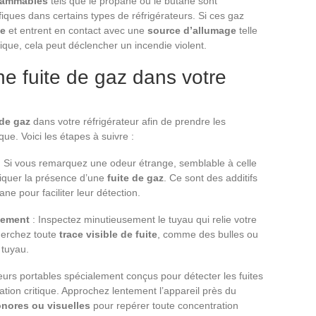
flammables
tels que le propane ou le butane sont
iques dans certains types de réfrigérateurs. Si ces gaz
ée
et entrent en contact avec une
source d’allumage
telle
ique, cela peut déclencher un incendie violent.
e fuite de gaz dans votre
 de gaz
dans votre réfrigérateur afin de prendre les
que. Voici les étapes à suivre :
 Si vous remarquez une odeur étrange, semblable à celle
diquer la présence d’une
fuite de gaz
. Ce sont des additifs
ne pour faciliter leur détection.
dement
: Inspectez minutieusement le tuyau qui relie votre
cherchez toute
trace visible de fuite
, comme des bulles ou
 tuyau.
eurs portables spécialement conçus pour détecter les fuites
ation critique. Approchez lentement l’appareil près du
onores ou visuelles
pour repérer toute concentration