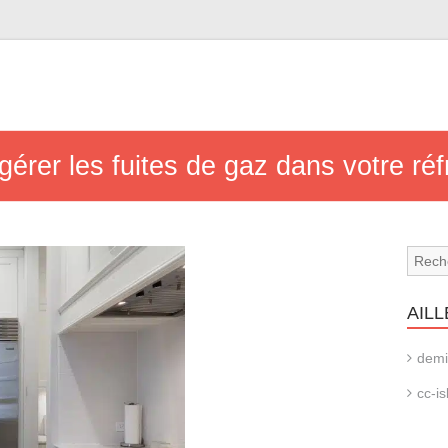
érer les fuites de gaz dans votre réf
AILL
demi
cc-is